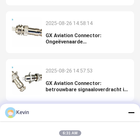
extreme luchtvaartomgevingen
D Subconnectoren
2025-08-26 14:58:14
GX Aviation Connector:
MIL-Spec connector
Ongeëvenaarde
corrosiebestendigheid en
duurzaamheid
Circulaire connectoren
2025-08-26 14:57:53
AISG RET-kabel
GX Aviation Connector:
betrouwbare signaaloverdracht in
kritieke systemen
industriële stopcontactdoos
Kevin
Waterdichte kabelconnectoren
2025-08-26 14:57:01
GX Aviation Connector:
6:31 AM
waterdichte kabeldoos
lichtgewicht ontwerp