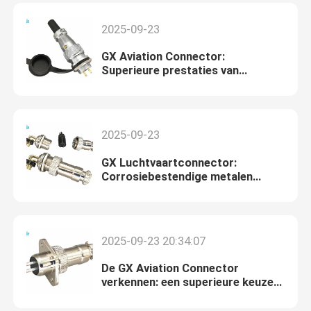
2025-09-23
GX Aviation Connector:
Superieure prestaties van
meerlaagse, vergulde contacten
2025-09-23
GX Luchtvaartconnector:
Corrosiebestendige metalen
behuizing, een nieuwe keuze voor
luchtvaartconnectoren
2025-09-23 20:34:07
De GX Aviation Connector
verkennen: een superieure keuze
van zeer sterke,
luchtvaartwaardige materialen