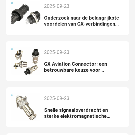
2025-09-23
Onderzoek naar de belangrijkste
voordelen van GX-verbindingen
voor luchtvaart: boogweerstand,
bescherming tegen kortsluiting
2025-09-23
GX Aviation Connector: een
betrouwbare keuze voor
hoogfrequente signaaloverdracht
2025-09-23
Snelle signaaloverdracht en
sterke elektromagnetische
afscherming: een diepgaande blik
op de GX Aviation Connector