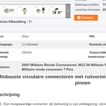
Betalingscondities:
T/
Levering vermogen:
65
Contact
Grote Afbeelding :
R
eur:
Zilver
PIN:
ntagegat:
12 millimeter
Nominale st
minale
200Volt
Toepasselij
nning:
temperatuur:
200V Militaire Ronde Connectoren
M12 3A Militair
,
rkeren:
Militaire ronde connector 7 Pins
Robuuste circulaire connectoren met ruitvormi
pinnen
schrijving
Een hoogwaardige connector, de behuizing is van zinklegering, verni