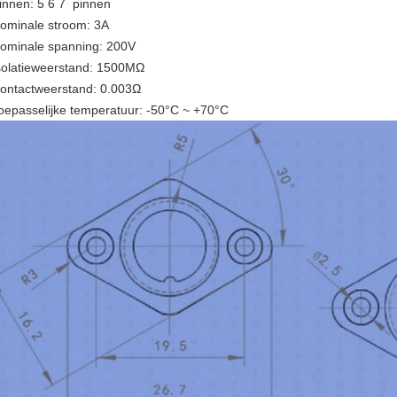
innen: 5 6 7 pinnen
ominale stroom: 3A
ominale spanning: 200V
solatieweerstand: 1500MΩ
ontactweerstand: 0.003Ω
oepasselijke temperatuur: -50°C ~ +70°C