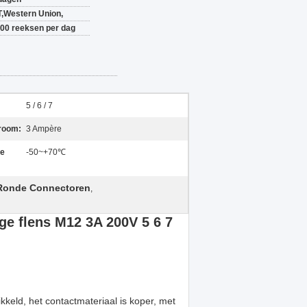
T,Western Union,
00 reeksen per dag
5 / 6 / 7
room:
3 Ampère
ke
-50~+70℃
e Ronde Connectoren
,
ge flens M12 3A 200V 5 6 7
kkeld, het contactmateriaal is koper, met