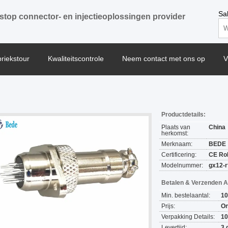
Sa
stop connector- en injectieoplossingen provider
briekstour
Kwaliteitscontrole
Neem contact met ons op
V
Productdetails:
Plaats van
China
herkomst:
Merknaam:
BEDE
Certificering:
CE Ro
Modelnummer:
gx12-r
Betalen & Verzenden 
Min. bestelaantal:
10
Prijs:
On
Verpakking Details:
10
Levertijd:
3 