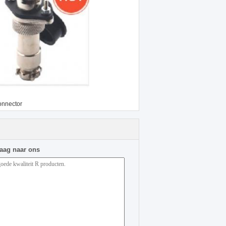
onnector
raag naar ons