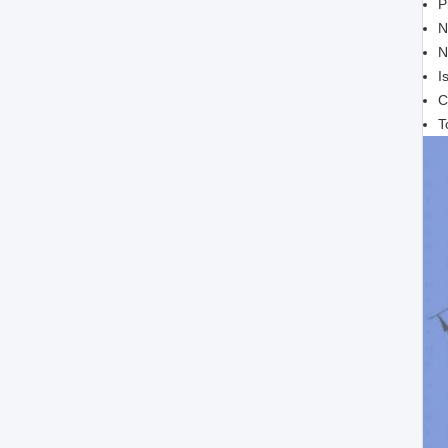
P
N
N
I
C
T