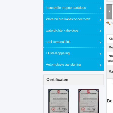
industriële stopcontactdoos
Waterdichte kabelconnectoren
waterdichte kabeldoos
Kl
snel terminalblok
Mo
HDMI-Koppeling
No
spa
Automobiele aansluiting
Ma
Certificaten
Be