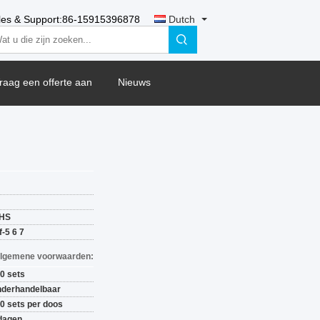
les & Support:
86-15915396878
Dutch
raag een offerte aan
Nieuws
HS
f-5 6 7
Algemene voorwaarden:
0 sets
derhandelbaar
0 sets per doos
dagen