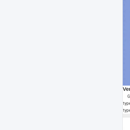
Ve
G
typ
typ