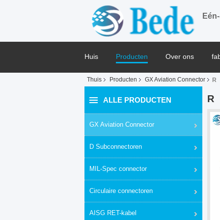
Eén-
Huis
Producten
Over ons
fa
Thuis
Producten
GX Aviation Connector
R
Blog
R
ALLE PRODUCTEN
GX Aviation Connector
D Subconnectoren
MIL-Spec connector
Circulaire connectoren
AISG RET-kabel