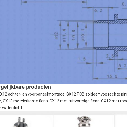
rgelijkbare producten
X12 achter- en voorpaneelmontage
, GX12 PCB soldeertype rechte pi
e, GX12 met
vierkante flens, GX12 met ruitvormige flens, GX12 met ron
e waterdicht