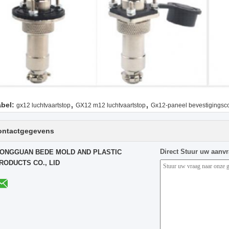
,
,
abel:
gx12 luchtvaartstop
GX12 m12 luchtvaartstop
Gx12-paneel bevestigingsc
ontactgegevens
Direct Stuur uw aanv
ONGGUAN BEDE MOLD AND PLASTIC
RODUCTS CO., LID