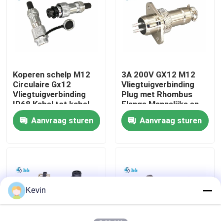
fabriekstour
Kwaliteitscontrole
Koperen schelp M12
3A 200V GX12 M12
Circulaire Gx12
Vliegtuigverbinding
Neem contact met ons op
Vliegtuigverbinding
Plug met Rhombus
IP68 Kabel tot kabel
Flange Mannelijke en
Docking Connector
vrouwelijke sets
Aanvraag sturen
Aanvraag sturen
Nieuws
2~7 Pin
Blog
Vraag een offerte
Kevin
GX Aviation Connector