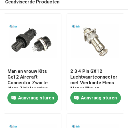
Geadviseerde Producten
Man en vrouw Kits
2 3 4 Pin GX12
Gx12 Aircraft
Luchtvaartconnector
Connector Zwarte
met Vierkante Flens
kleur Zink legering
Mannelijke en
Huis
materiaal
Vrouwelijke Sets
Aanvraag sturen
Aanvraag sturen
Producten
Over ons