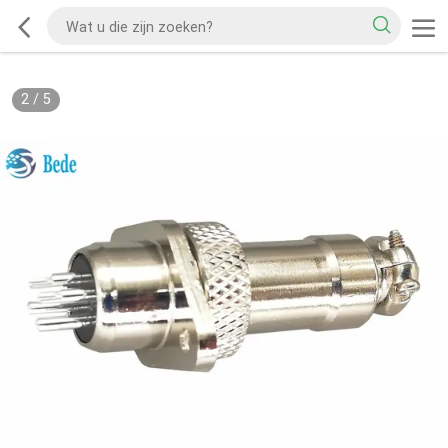
2
/
5