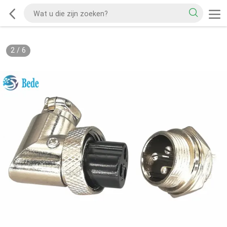
2
/
6