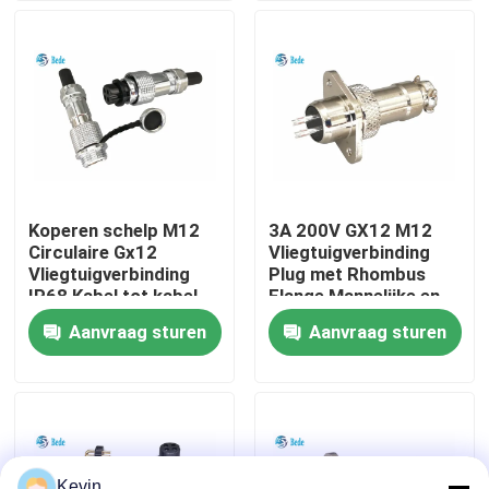
fabriekstour
Kwaliteitscontrole
Neem contact met ons op
Koperen schelp M12
3A 200V GX12 M12
Circulaire Gx12
Vliegtuigverbinding
Nieuws
Vliegtuigverbinding
Plug met Rhombus
IP68 Kabel tot kabel
Flange Mannelijke en
Docking Connector
vrouwelijke sets
Aanvraag sturen
Aanvraag sturen
Blog
2~7 Pin
Vraag een offerte
GX Aviation Connector
Kevin