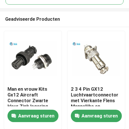
Geadviseerde Producten
Man en vrouw Kits
2 3 4 Pin GX12
Huis
Gx12 Aircraft
Luchtvaartconnector
Connector Zwarte
met Vierkante Flens
kleur Zink legering
Mannelijke en
Producten
materiaal
Vrouwelijke Sets
Aanvraag sturen
Aanvraag sturen
Over ons