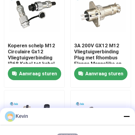
fabriekstour
Kwaliteitscontrole
Koperen schelp M12
3A 200V GX12 M12
Circulaire Gx12
Vliegtuigverbinding
Neem contact met ons op
Vliegtuigverbinding
Plug met Rhombus
IP68 Kabel tot kabel
Flange Mannelijke en
Docking Connector
vrouwelijke sets
Aanvraag sturen
Aanvraag sturen
Nieuws
2~7 Pin
Blog
Vraag een offerte
Kevin
GX Aviation Connector