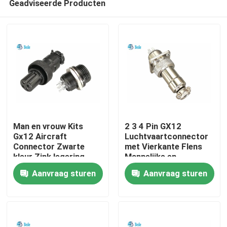
Geadviseerde Producten
Man en vrouw Kits
2 3 4 Pin GX12
Gx12 Aircraft
Luchtvaartconnector
Connector Zwarte
met Vierkante Flens
kleur Zink legering
Mannelijke en
Huis
materiaal
Vrouwelijke Sets
Aanvraag sturen
Aanvraag sturen
Producten
Over ons