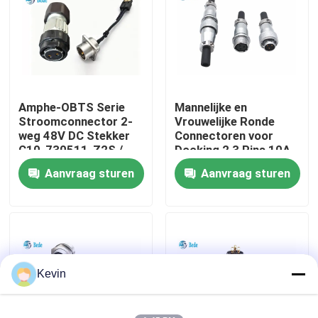
fabriekstour
Kwaliteitscontrole
Amphe-OBTS Serie
Mannelijke en
Stroomconnector 2-
Vrouwelijke Ronde
Neem contact met ons op
weg 48V DC Stekker
Connectoren voor
C10-730511-Z2S /
Docking 2 3 Pins 10A
Z2P Voor Zendmast
500V
Aanvraag sturen
Aanvraag sturen
Nieuws
Blog
Vraag een offerte
Kevin
GX Aviation Connector