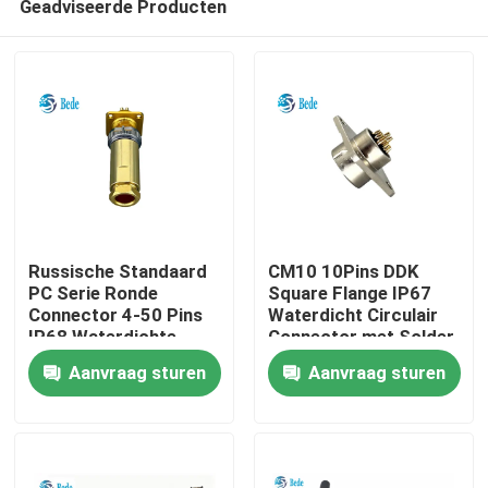
Geadviseerde Producten
Russische Standaard
CM10 10Pins DDK
PC Serie Ronde
Square Flange IP67
Connector 4-50 Pins
Waterdicht Circulair
IP68 Waterdichte
Connector met Solder
Huis
Luchtvaartstekker
Terminatie
Aanvraag sturen
Aanvraag sturen
Producten
Over ons