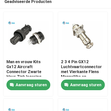
Geadviseerde Producten
Man en vrouw Kits
2 3 4 Pin GX12
Gx12 Aircraft
Luchtvaartconnector
Connector Zwarte
met Vierkante Flens
kleur Zink legering
Mannelijke en
Huis
materiaal
Vrouwelijke Sets
Aanvraag sturen
Aanvraag sturen
Producten
Over ons