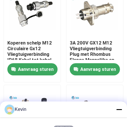
fabriekstour
Kwaliteitscontrole
Koperen schelp M12
3A 200V GX12 M12
Circulaire Gx12
Vliegtuigverbinding
Neem contact met ons op
Vliegtuigverbinding
Plug met Rhombus
IP68 Kabel tot kabel
Flange Mannelijke en
Docking Connector
vrouwelijke sets
Aanvraag sturen
Aanvraag sturen
Nieuws
2~7 Pin
Blog
Vraag een offerte
Kevin
GX Aviation Connector