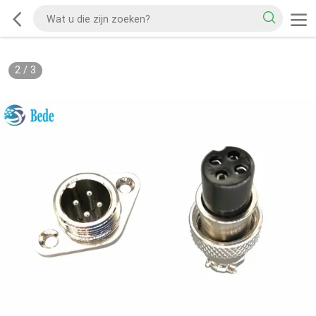
2
/
3