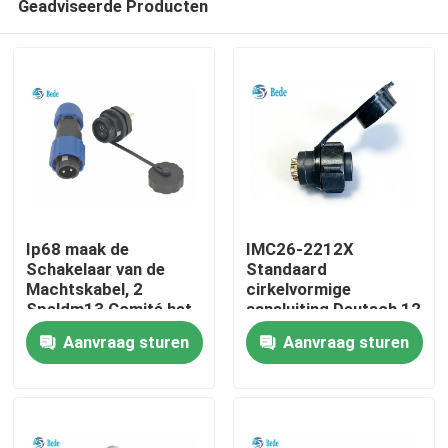
Geadviseerde Producten
Ip68 maak de
IMC26-2212X
Schakelaar van de
Standaard
Machtskabel, 2
cirkelvormige
Speldm13 Comité het
aansluiting Deutsch 12
Huis
Opzetten Schakelaar
pin IP67 kabel
Aanvraag sturen
Aanvraag sturen
waterdicht
aansluiting
Producten
Over ons