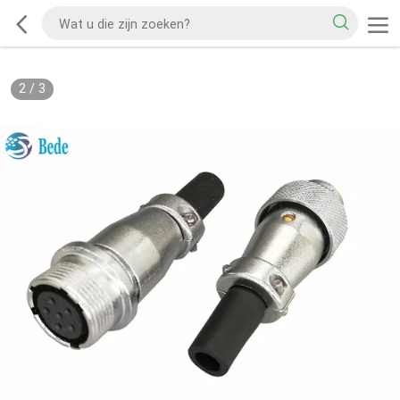
2
/
3