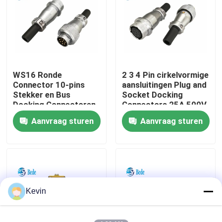
fabriekstour
Kwaliteitscontrole
WS16 Ronde
2 3 4 Pin cirkelvormige
Connector 10-pins
aansluitingen Plug and
Neem contact met ons op
Stekker en Bus
Socket Docking
Docking Connectoren
Connectors 25A 500V
7~10 Pins 5A 400V
Aanvraag sturen
Aanvraag sturen
Nieuws
Blog
Vraag een offerte
Kevin
GX Aviation Connector