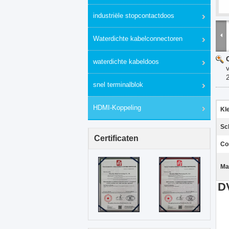
industriële stopcontactdoos
Waterdichte kabelconnectoren
waterdichte kabeldoos
snel terminalblok
HDMI-Koppeling
Kl
Sc
Certificaten
Co
Ma
DV