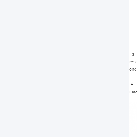
3. 
res
ond
4. 
max