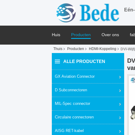
Eén-
Huis
Producten
Over ons
fa
Thuis
Producten
HDMI-Koppeling
DVI-Wijf
Blog
DV
ALLE PRODUCTEN
va
GX Aviation Connector
D Subconnectoren
MIL-Spec connector
Circulaire connectoren
AISG RET-kabel