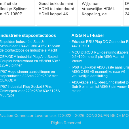
in 2 uit de
Goud beklede mini
Wijfje aan
DV
lledige Splitser
HDMI tot standaard
Vrouwelijke HDMI-
va
an HD 1080P
HDMI koppel 4K
Koppeling, de
2
D4K HDMI voor
compatibel voor
Uitbreidingsschakelaar
Vr
bbele
camera camcorder
van 1080P HDMI
S
nitorsduplicaat/Spiegel
Ho
H
industriële stopcontactdoos
AISG RET-kabel
5 spelden Industriële Stop &
Ericsson RRU Plug DC Connector 
Schakelaar IP44 AC380-415V 16A van
447 19/001
de Contactdoos de Industriële Macht
MCU tot RCU RET-besturingskabels
OEM/ODM Industrial Plug And Socket
0,5~100 meter 5 pin AISG Man tot
Coupler betrouwbaar en efficiënt 63A /
Vrouw
125A 3 pinnen
IP68 RET-kabel AISG vaste aansluiti
IP67 Hoge stroom aansluitingen en
AISG C485 A5 mannelijke naar A6
stopcontacten 32Amp 220~250V met
vrouwelijke aansluiting
OEM/ODM
AISG-kabels RET-besturingskabel D
IP67 Industrial Plug Socket 3Pins
Sub 9 pin man tot AISG 8 pin vrouw 
Ontworpen voor 220~250V 63A / 125A
meter
Muurtype
X Aviation Connector Leverancier. © 2022 - 2026 DONGGUAN BEDE 
Rights Reserved.