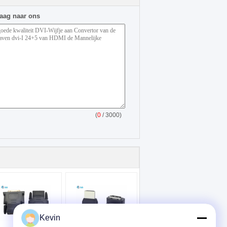
raag naar ons
(
0
/ 3000)
Kevin