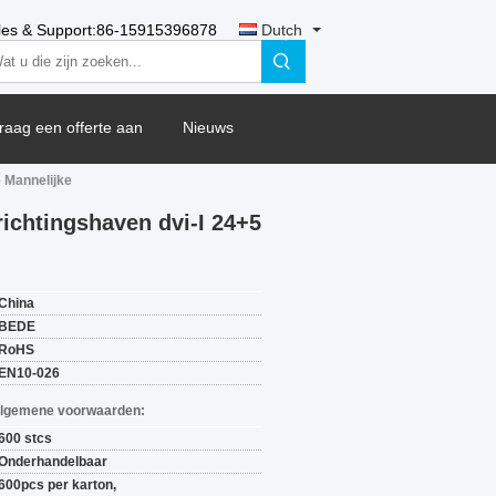
les & Support:
86-15915396878
Dutch
raag een offerte aan
Nieuws
e Mannelijke
ichtingshaven dvi-I 24+5
China
BEDE
RoHS
EN10-026
Algemene voorwaarden:
600 stcs
Onderhandelbaar
600pcs per karton,