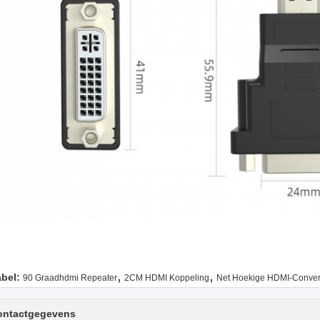
,
,
abel:
90 Graadhdmi Repeater
2CM HDMI Koppeling
Net Hoekige HDMI-Conver
ontactgegevens