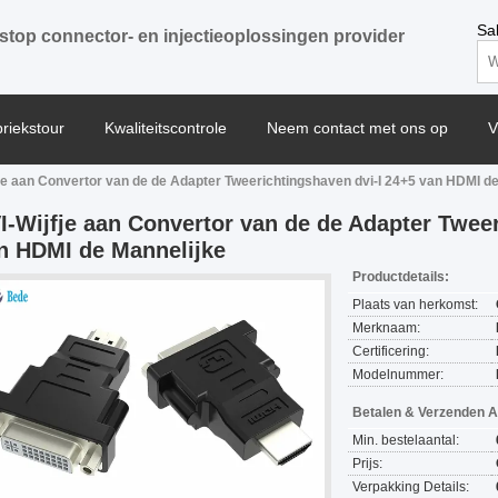
Sa
stop connector- en injectieoplossingen provider
briekstour
Kwaliteitscontrole
Neem contact met ons op
V
je aan Convertor van de de Adapter Tweerichtingshaven dvi-I 24+5 van HDMI d
I-Wijfje aan Convertor van de de Adapter Tweer
n HDMI de Mannelijke
Productdetails:
Plaats van herkomst:
Merknaam:
Certificering:
Modelnummer:
Betalen & Verzenden 
Min. bestelaantal:
Prijs:
Verpakking Details: