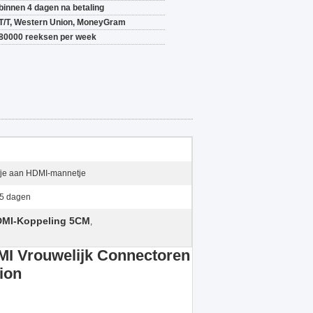
binnen 4 dagen na betaling
T/T, Western Union, MoneyGram
80000 reeksen per week
fje aan HDMI-mannetje
 5 dagen
MI-Koppeling 5CM
,
MI Vrouwelijk Connectoren
ion