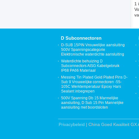
1 
Vo
v
3
Du
Mo
D Subconnectoren
D-SUB 15PIN Vrouwelijke aansluiting
500V Spanningscategorie
Elektronische waterdichte aansluiting
Waterdichte behuizing D
Subconnectors AISG Kabelgebruik
IP68 PA66 Materiaal
Messing Tin Plated Gold Plated Pins D-
Sub 9 Vrouwelijke connectoren -55-
105C Werktemperatuur Epoxy Hars
Sealant inbegrepen
500V Spanning Db 15 Mannelijke
aansluiting, D Sub 15 Pin Mannelijke
aansluiting met boordsloten
Privacybeleid
| China Goed Kwaliteit G