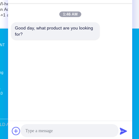
I-het Mannetje
De Rechte
n Adapters dvi-D
hoekhdmi Mannetje
1:46 AM
4+1 aan de
van de 270
ouwelijke
Graadhdmi Adapter
chakelaars1688mb/s
aan Vrouwelijke l-
Good day, what product are you looking 
ge Definitie van
Gesteunde
for?
DMI
Convertor 3D 4K
Vraag een offerte aan
RNT
Stuur
ng
E-Mail
Sitemap
|
Mobiele site
-
10
MOLD AND PLASTIC FRODUCTS CO., LID. All