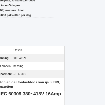
verpakt, 30 stuks per doos
binnen 5 dagen
T/T, Western Union
5000 pakketten per dag
3 fasen
anning:
380~415V
n pinnen:
Messing
snormen:
CEI 60309
top en de Contactdoos van ijs 60309
,
opzetten
IEC 60309 380~415V 16Amp