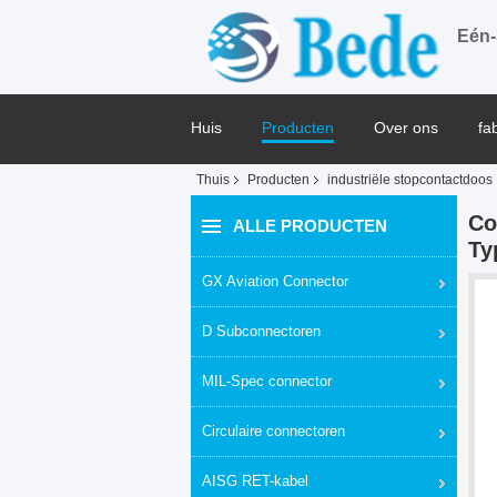
Eén-
Huis
Producten
Over ons
fa
Thuis
Producten
industriële stopcontactdoos
Blog
Co
ALLE PRODUCTEN
Ty
GX Aviation Connector
D Subconnectoren
MIL-Spec connector
Circulaire connectoren
AISG RET-kabel