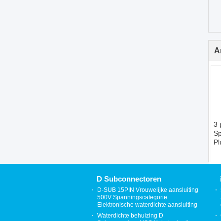
A
3 
Sp
Pl
IP
A
D Subconnectoren
D-SUB 15PIN Vrouwelijke aansluiting
500V Spanningscategorie
Elektronische waterdichte aansluiting
Waterdichte behuizing D