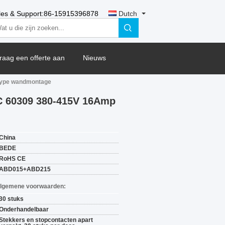
les & Support:
86-15915396878
Dutch
raag een offerte aan
Nieuws
Type wandmontage
C 60309 380-415V 16Amp
China
BEDE
RoHS CE
ABD015+ABD215
Algemene voorwaarden:
30 stuks
Onderhandelbaar
Stekkers en stopcontacten apart