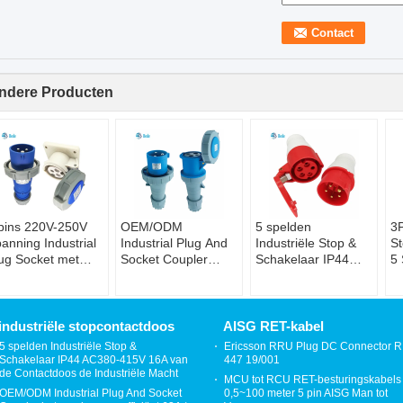
ndere Producten
pins 220V-250V
OEM/ODM
5 spelden
3P
anning Industrial
Industrial Plug And
Industriële Stop &
St
ug Socket met
Socket Coupler
Schakelaar IP44
5 
67 rating - 16
betrouwbaar en
AC380-415V 16A
A
mp
efficiënt 63A / 125A
van de Contactdoos
T
3 pinnen
de Industriële Macht
41
industriële stopcontactdoos
AISG RET-kabel
5 spelden Industriële Stop &
Ericsson RRU Plug DC Connector 
Schakelaar IP44 AC380-415V 16A van
447 19/001
de Contactdoos de Industriële Macht
MCU tot RCU RET-besturingskabels
OEM/ODM Industrial Plug And Socket
0,5~100 meter 5 pin AISG Man tot