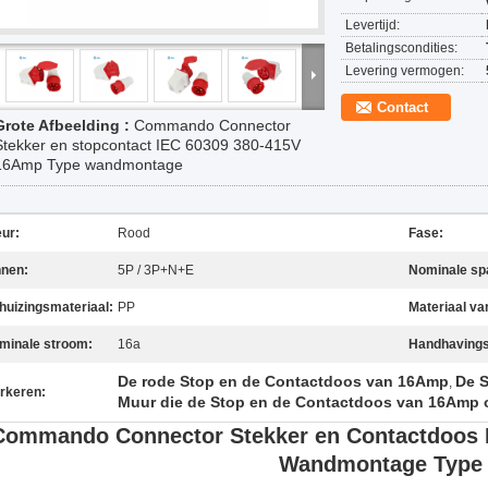
Levertijd:
Betalingscondities:
Levering vermogen:
Contact
Grote Afbeelding :
Commando Connector
Stekker en stopcontact IEC 60309 380-415V
16Amp Type wandmontage
eur:
Rood
Fase:
nnen:
5P / 3P+N+E
Nominale sp
huizingsmateriaal:
PP
Materiaal va
minale stroom:
16a
Handhaving
De rode Stop en de Contactdoos van 16Amp
De S
,
rkeren:
Muur die de Stop en de Contactdoos van 16Amp 
Commando Connector Stekker en Contactdoos 
Wandmontage Type