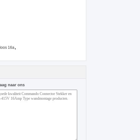
,
tdoos 16a
raag naar ons