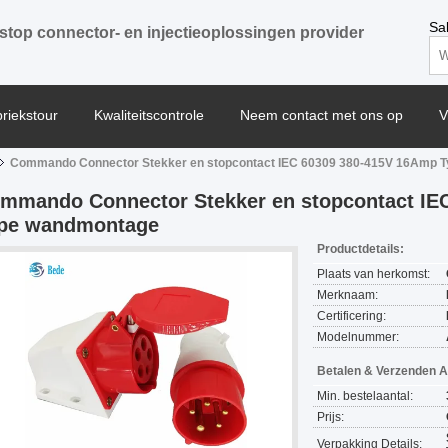
Sa
stop connector- en injectieoplossingen provider
briekstour
Kwaliteitscontrole
Neem contact met ons op
V
Commando Connector Stekker en stopcontact IEC 60309 380-415V 16Amp 
mmando Connector Stekker en stopcontact IE
pe wandmontage
Productdetails:
Plaats van herkomst:
Merknaam:
Certificering:
Modelnummer:
Betalen & Verzenden 
Min. bestelaantal:
Prijs:
Verpakking Details: