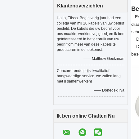
Klantenoverzichten
Be
Een
Hallo, Elissa. Begin vorig jaar had een
collega van mij 20 kabels van uw bedrijf
dra
besteld. De kabels die uw bedrijf voor
sch
ons maakte, werkten vrij goed, en ik ben
De 
geïnteresseerd in het gebruik van uw
bedrijf om meer van deze kabels te
De 
produceren in de toekomst.
bes
—— Matthew Goetzman
Concurrerende prijs, kwalitatief
hoogwaardige service, we zullen lang
met u samenwerken!
—— Donegek Ilya
Ik ben online Chatten Nu