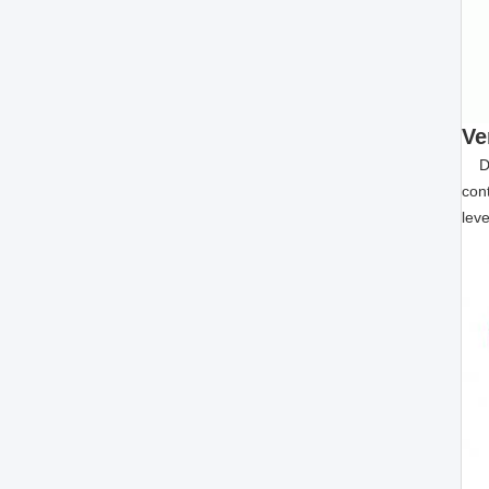
Ve
Dez
con
lev