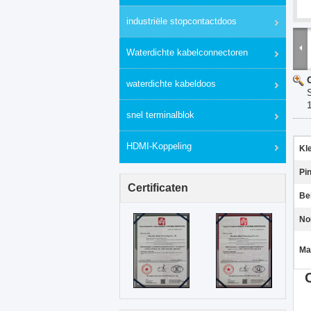
industriële stopcontactdoos
Waterdichte kabelconnectoren
waterdichte kabeldoos
snel terminalblok
HDMI-Koppeling
Kl
Pi
Certificaten
Be
No
Ma