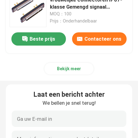
klasse Gemengd signaal
stroomoverdracht
MOQ：100
D Subconnectoren
Prijs：Onderhandelbaar
MIL-Spec connector
Beste prijs
Contacteer ons
Circulaire connectoren
Bekijk meer
AISG RET-kabel
Laat een bericht achter
industriële stopcontactdoos
We bellen je snel terug!
Waterdichte kabelconnectoren
waterdichte kabeldoos