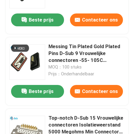
Beste prijs
Contacteer ons
Messing Tin Plated Gold Plated
Pins D-Sub 9 Vrouwelijke
connectoren -55- 105C
Werktemperatuur Epoxy Hars
MOQ：100 stuks
Sealant inbegrepen
Prijs：Onderhandelbaar
Beste prijs
Contacteer ons
Huis
Producten
Top-notch D-Sub 15 Vrouwelijke
connectoren Isolatieweerstand
5000 Megohms Min Connector
Over ons