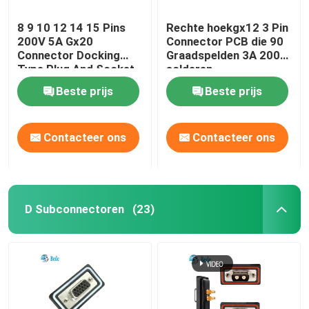
8 9 10 12 14 15 Pins
Rechte hoekgx12 3 Pin
200V 5A Gx20
Connector PCB die 90
Connector Docking
Graadspelden 3A 200V
Type Plug And Socket
solderen
Kits
Beste prijs
Beste prijs
Contacteer ons
Contacteer ons
D Subconnectoren
(23)