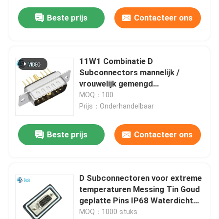
Beste prijs
Contacteer ons
11W1 Combinatie D
Subconnectors mannelijk /
vrouwelijk gemengd
hoogstroom- en coaxieel signaal
MOQ：100
Prijs：Onderhandelbaar
Beste prijs
Contacteer ons
D Subconnectoren voor extreme
temperaturen Messing Tin Goud
geplatte Pins IP68 Waterdicht
-55°C tot 125°C
MOQ：1000 stuks