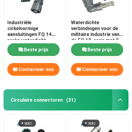
Industriële
Waterdichte
cirkelvormige
verbindingen voor de
aansluitingen FQ 14
militaire industrie van
reeks waterdicht
de FQ 18-serie met 2
Militaire industrie
tot 7 en 12 pinen
Beste prijs
Beste prijs
Contacteer ons
Contacteer ons
Circulaire connectoren
(31)