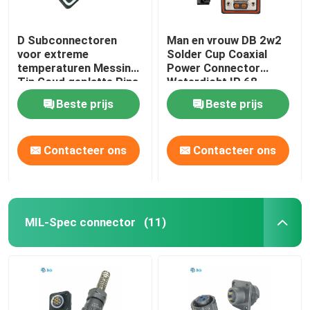
D Subconnectoren
Man en vrouw DB 2w2
voor extreme
Solder Cup Coaxial
temperaturen Messing
Power Connector
Tin Goud geplatte Pins
Waterdicht IP 68
IP68 Waterdicht -55°C
Beste prijs
Beste prijs
tot 125°C
Contacteer ons
Contacteer ons
MIL-Spec connector
(11)