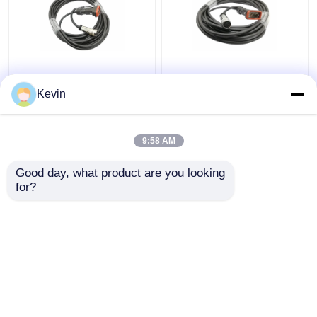
Waterdicht HUAWEI
AISG-kabels RET-
AISG kabel DB9 tot
besturingskabel D-Sub
Kevin
M16 8 pin vrouwelijk 5
9 pin man tot AISG 8
meter lengte
pin vrouw 10 meter
9:58 AM
Beste prijs
Beste prijs
Good day, what product are you looking 
for?
Contacteer ons
Contacteer ons
Bekijk meer
Thuis
Ongeveer ons
Contacteer ons
Desktop Site
Sitemap
Privacybeleid