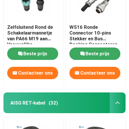
Zelfsluitend Rond de
WS16 Ronde
Schakelaarmannetje
Connector 10-pins
van PA66 M19 aan
Stekker en Bus
Vrouwelijke
Docking Connectoren
waterdichte IP68
7~10 Pins 5A 400V
Beste prijs
Beste prijs
Contacteer ons
Contacteer ons
AISG RET-kabel
(32)