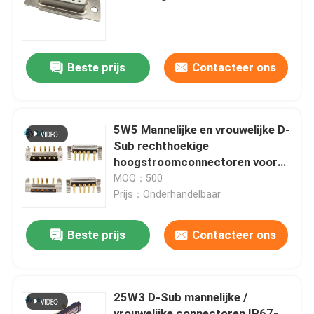
Style D-SUB 15
fabriekstour
Beste prijs
Contacteer ons
Kwaliteitscontrole
Neem contact met ons op
5W5 Mannelijke en vrouwelijke D-
Sub rechthoekige
hoogstroomconnectoren voor
Nieuws
PCB's
MOQ：500
Prijs：Onderhandelbaar
Blog
Beste prijs
Contacteer ons
Vraag een offerte
25W3 D-Sub mannelijke /
GX Aviation Connector
vrouwelijke connectoren IP67-