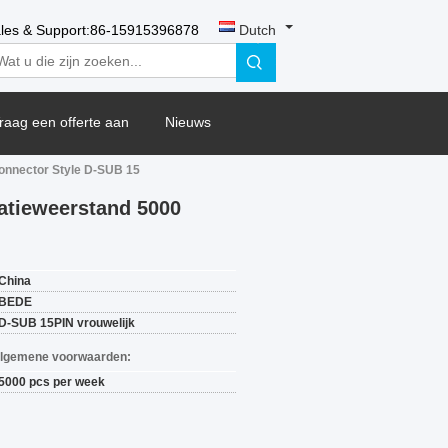
les & Support:
86-15915396878
Dutch
raag een offerte aan
Nieuws
onnector Style D-SUB 15
atieweerstand 5000
China
BEDE
D-SUB 15PIN vrouwelijk
Algemene voorwaarden:
5000 pcs per week