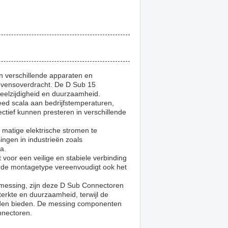
n verschillende apparaten en
gevensoverdracht. De D Sub 15
veelzijdigheid en duurzaamheid.
ed scala aan bedrijfstemperaturen,
ctief kunnen presteren in verschillende
 matige elektrische stromen te
ingen in industrieën zoals
a.
oor een veilige en stabiele verbinding
eerde montagetype vereenvoudigt ook het
messing, zijn deze D Sub Connectoren
erkte en duurzaamheid, terwijl de
heden bieden. De messing componenten
nnectoren.