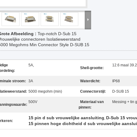
Grote Afbeelding :
Top-notch D-Sub 15
Vrouwelijke connectoren Isolatieweerstand
5000 Megohms Min Connector Style D-SUB 15
idige
5A,
12.6 maal 39.2
Shell-grootte:
ordeling:
minale stroom:
3A
Waterdicht:
IP68
olatieweerstand:
5000 megohm (min)
Connectorstijl:
D-SUB 15
500V
Materiaal van
Messing + tin 
anningswaarde:
pinnen:
15 pin d sub vrouwelijke aansluiting
D-Sub 15 vrou
,
rkeren:
15 pinnen hoge dichtheid d sub vrouwelijke aanslui