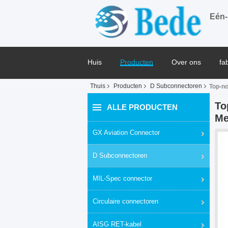
Eén-
Huis
Producten
Over ons
fa
Thuis
Producten
D Subconnectoren
Top-no
Blog
To
ALLE PRODUCTEN
Me
GX Aviation Connector
D Subconnectoren
MIL-Spec connector
Circulaire connectoren
AISG RET-kabel