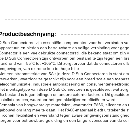
Productbeschrijving:
D Sub Connectoren zijn essentiële componenten voor het verbinden va
apparatuur, en bieden een betrouwbare en veilige verbinding voor ge
Connector is een veelgebruikte connectorstijl die bekend staat om zijn 
De D Sub Connectoren zijn ontworpen om bestand te zijn tegen een bre
variërend van -55℃ tot +105℃. Dit zorgt ervoor dat de connectoren effe
omgevingen, van extreme kou tot hoge hitte.
Met een stroomsterkte van 5A zijn deze D Sub Connectoren in staat om
verwerken, waardoor ze geschikt zijn voor een breed scala aan toepass
telecommunicatie, industriële automatisering en consumentenelektronic
Het montagetype van deze D Sub Connectoren is gesoldeerd, wat zorgt v
die bestand is tegen trillingen en andere externe factoren. Dit gesold
installatieproces, waardoor het gemakkelijker en efficiënter wordt.
Gemaakt van hoogwaardige materialen, waaronder PA66, siliconen en 
gebouwd om lang mee te gaan. Het PA66-materiaal biedt uitstekende st
siliconen flexibiliteit en weerstand tegen zware omgevingsomstandig
zorgen voor betrouwbare geleiding en een lange levensduur van de co