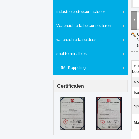
industriële stopcontactdoos
Waterdichte kabelconnectoren
waterdichte kabeldoos
snel terminalblok
Hu
HDMI-Koppeling
beo
No
Certificaten
Is
Sp
Ma