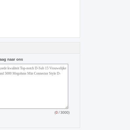
raag naar ons
(
0
/ 3000)