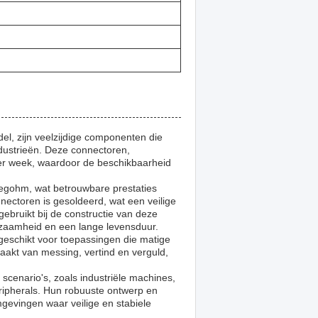
, zijn veelzijdige componenten die
ndustrieën. Deze connectoren,
per week, waardoor de beschikbaarheid
egohm, wat betrouwbare prestaties
nectoren is gesoldeerd, wat een veilige
gebruikt bij de constructie van deze
rzaamheid en een lange levensduur.
geschikt voor toepassingen die matige
akt van messing, vertind en verguld,
cenario's, zoals industriële machines,
ipherals. Hun robuuste ontwerp en
gevingen waar veilige en stabiele