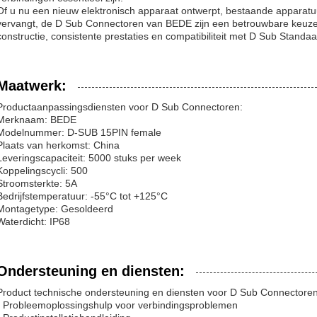
Of u nu een nieuw elektronisch apparaat ontwerpt, bestaande apparatu
vervangt, de D Sub Connectoren van BEDE zijn een betrouwbare keuze
constructie, consistente prestaties en compatibiliteit met D Sub Standa
Maatwerk:
Productaanpassingsdiensten voor D Sub Connectoren:
Merknaam: BEDE
Modelnummer: D-SUB 15PIN female
Plaats van herkomst: China
Leveringscapaciteit: 5000 stuks per week
Koppelingscycli: 500
Stroomsterkte: 5A
Bedrijfstemperatuur: -55°C tot +125°C
Montagetype: Gesoldeerd
Waterdicht: IP68
Ondersteuning en diensten:
Product technische ondersteuning en diensten voor D Sub Connectoren
- Probleemoplossingshulp voor verbindingsproblemen