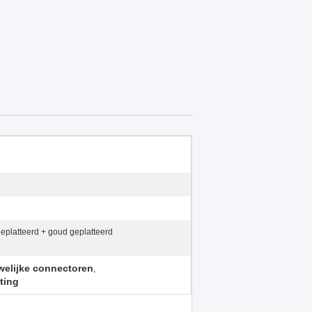
geplatteerd + goud geplatteerd
welijke connectoren
,
ting