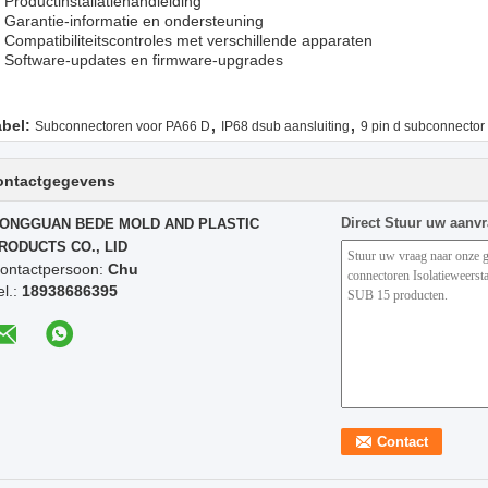
- Productinstallatiehandleiding
- Garantie-informatie en ondersteuning
- Compatibiliteitscontroles met verschillende apparaten
- Software-updates en firmware-upgrades
,
,
abel:
Subconnectoren voor PA66 D
IP68 dsub aansluiting
9 pin d subconnector
ontactgegevens
Direct Stuur uw aanv
ONGGUAN BEDE MOLD AND PLASTIC
RODUCTS CO., LID
ontactpersoon:
Chu
el.:
18938686395