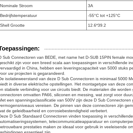
Nominale Stroom
3A
Bedrijfstemperatuur
-55°C tot +125°C
Shell Grootte
12.6*39.2
Toepassingen:
D Sub Connectoren van BEDE, met name het D-SUB 15PIN female model
geschikt zijn voor een breed scala aan toepassingen in verschillende i
vervaardigd in China, hebben een leveringscapaciteit van 5000 stuks 
voor uw projecten is gegarandeerd.
De isolatieweerstand van deze D Sub Connectoren is minimaal 5000 M
biedt in diverse elektrische opstellingen. Het montagetype van deze con
en stabiele verbinding voor uw circuits biedt. De materialen die worden 
connectoren omvatten PA66, siliconen en messing, wat zorgt voor duu
Met een spanningsclassificatie van 500V zijn deze D Sub Connectoren 
vermogensniveaus vereisen. De pinnen van deze connectoren zijn gema
wat de geleidbaarheid en corrosiebestendigheid verbetert.
Deze D Sub Standaard Connectoren vinden toepassing in verschillende s
automatiseringssystemen, telecommunicatieapparatuur en computerper
betrouwbare prestaties maken ze ideaal voor gebruik in veeleisende om
verbindingen essentieel zijn.