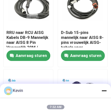
fabriekstour
Kwaliteitscontrole
RRU naar RCU AISG
D-Sub 15-pins
Kabels DB-9 Mannelijk
mannelijk naar AISG 8-
naar AISG 8 Pin
pins vrouwelijk AISG-
Neem contact met ons op
Vrouwelijk 20M /
kabels voor
aangepaste lengte
antennebasisstation
Aanvraag sturen
Aanvraag sturen
Nieuws
Blog
Kevin
Vraag een offerte
7:32 AM
GX Aviation Connector