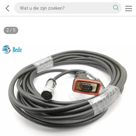
2
/
5