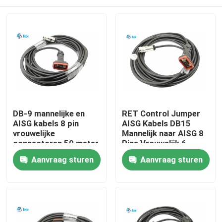
DB-9 mannelijke en
RET Control Jumper
AISG kabels 8 pin
AISG Kabels DB15
vrouwelijke
Mannelijk naar AISG 8
connectoren 50 meter
Pins Vrouwelijk 6
of aangepast lengte
Meter
Huis
Aanvraag sturen
Aanvraag sturen
Producten
Over ons