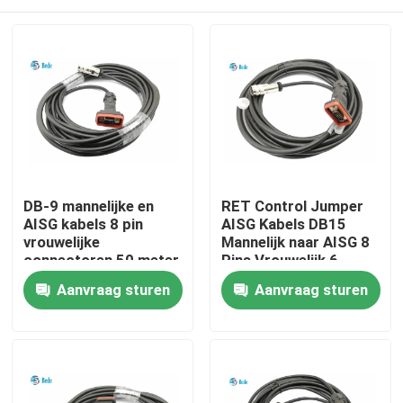
DB-9 mannelijke en
RET Control Jumper
AISG kabels 8 pin
AISG Kabels DB15
vrouwelijke
Mannelijk naar AISG 8
connectoren 50 meter
Pins Vrouwelijk 6
of aangepast lengte
Meter
Huis
Aanvraag sturen
Aanvraag sturen
Producten
Over ons