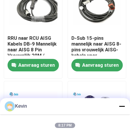
fabriekstour
Kwaliteitscontrole
RRU naar RCU AISG
D-Sub 15-pins
Kabels DB-9 Mannelijk
mannelijk naar AISG 8-
naar AISG 8 Pin
pins vrouwelijk AISG-
Neem contact met ons op
Vrouwelijk 20M /
kabels voor
aangepaste lengte
antennebasisstation
Aanvraag sturen
Aanvraag sturen
Nieuws
Blog
Kevin
Vraag een offerte
8:17 PM
GX Aviation Connector