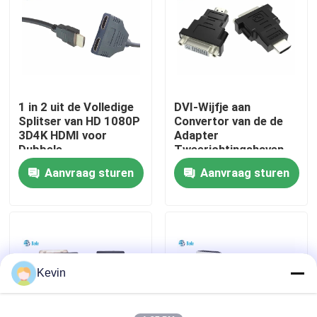
fabriekstour
Kwaliteitscontrole
1 in 2 uit de Volledige
DVI-Wijfje aan
Splitser van HD 1080P
Convertor van de de
Neem contact met ons op
3D4K HDMI voor
Adapter
Dubbele
Tweerichtingshaven
Monitorsduplicaat/Spiegel
dvi-I 24+5 van HDMI
Aanvraag sturen
Aanvraag sturen
Nieuws
de Mannelijke
Blog
Vraag een offerte
Kevin
GX Aviation Connector