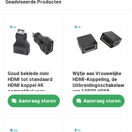
Geadviseerde Producten
Goud beklede mini
Wijfje aan Vrouwelijke
HDMI tot standaard
HDMI-Koppeling, de
HDMI koppel 4K
Uitbreidingsschakelaar
compatibel voor
van 1080P HDMI
Huis
camera camcorder
Aanvraag sturen
Aanvraag sturen
Producten
Over ons