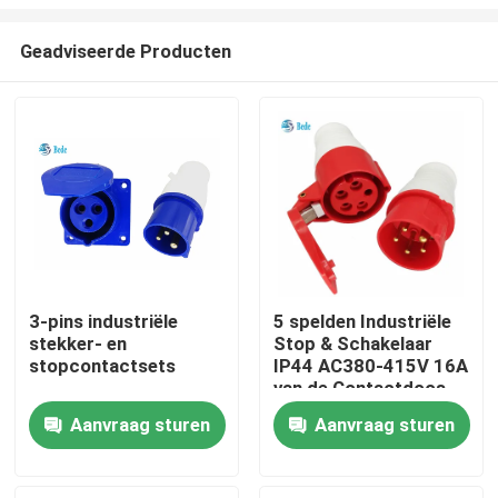
Geadviseerde Producten
3-pins industriële
5 spelden Industriële
stekker- en
Stop & Schakelaar
Huis
stopcontactsets
IP44 AC380-415V 16A
van de Contactdoos
de Industriële Macht
Producten
Aanvraag sturen
Aanvraag sturen
Over ons