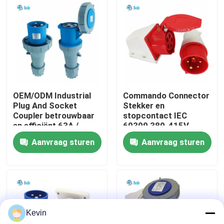
fabriekstour
Kwaliteitscontrole
Neem contact met ons op
OEM/ODM Industrial
Commando Connector
Plug And Socket
Stekker en
Coupler betrouwbaar
stopcontact IEC
Nieuws
en efficiënt 63A /
60309 380-415V
125A 3 pinnen
16Amp Type
Aanvraag sturen
Aanvraag sturen
wandmontage
Blog
Vraag een offerte
Kevin
GX Aviation Connector