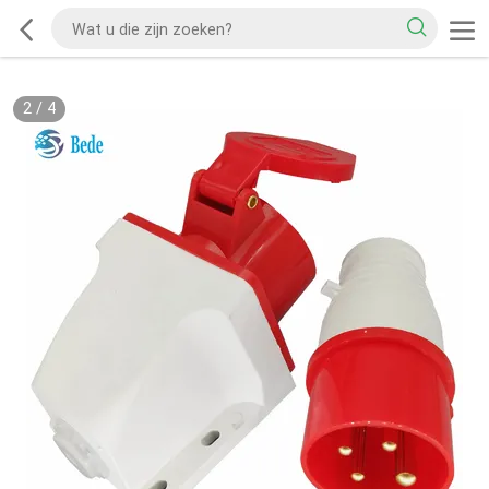
2
/
4