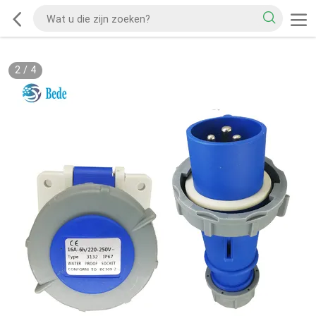
2
/
4