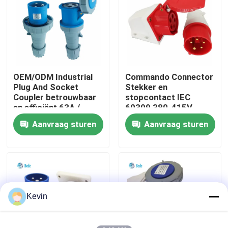
fabriekstour
Kwaliteitscontrole
OEM/ODM Industrial
Commando Connector
Plug And Socket
Stekker en
Neem contact met ons op
Coupler betrouwbaar
stopcontact IEC
en efficiënt 63A /
60309 380-415V
125A 3 pinnen
16Amp Type
Aanvraag sturen
Aanvraag sturen
Nieuws
wandmontage
Blog
Vraag een offerte
Kevin
GX Aviation Connector