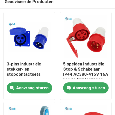
Geadviseerde Producten
3-pins industriële
5 spelden Industriële
stekker- en
Stop & Schakelaar
stopcontactsets
IP44 AC380-415V 16A
van de Contactdoos
Huis
de Industriële Macht
Aanvraag sturen
Aanvraag sturen
Producten
Over ons