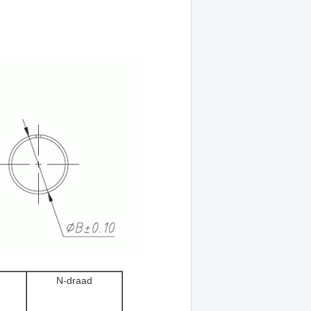
d
N-draad