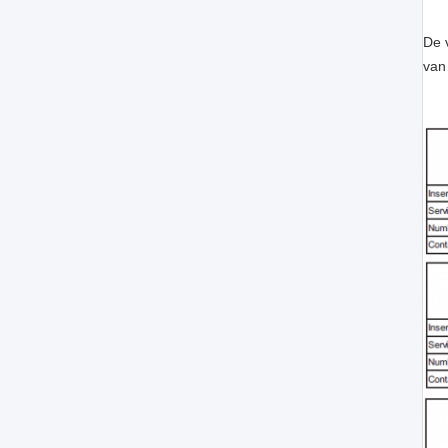
De 
van