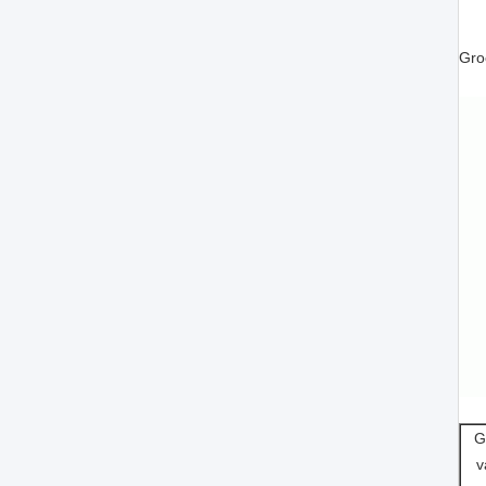
Gro
G
v