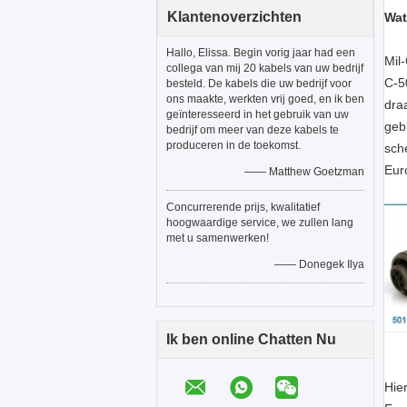
Klantenoverzichten
Wat
Hallo, Elissa. Begin vorig jaar had een
Mil
collega van mij 20 kabels van uw bedrijf
C-5
besteld. De kabels die uw bedrijf voor
ons maakte, werkten vrij goed, en ik ben
dra
geïnteresseerd in het gebruik van uw
geb
bedrijf om meer van deze kabels te
produceren in de toekomst.
sch
Eur
—— Matthew Goetzman
Concurrerende prijs, kwalitatief
hoogwaardige service, we zullen lang
met u samenwerken!
—— Donegek Ilya
Ik ben online Chatten Nu
Hie