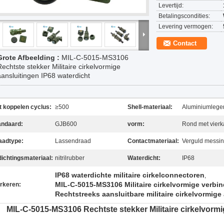
Levertijd:
Betalingscondities:
Levering vermogen:
Contact
Grote Afbeelding :
MIL-C-5015-MS3106
Rechtste stekker Militaire cirkelvormige
aansluitingen IP68 waterdicht
t koppelen cyclus:
≥500
Shell-materiaal:
Aluminiumleger
andaard:
GJB600
vorm:
Rond met vierk
aadtype:
Lassendraad
Contactmateriaal:
Verguld messi
dichtingsmateriaal:
nitrilrubber
Waterdicht:
IP68
IP68 waterdichte militaire cirkelconnectoren
,
MIL-C-5015-MS3106 Militaire cirkelvormige verbi
rkeren:
Rechtstreeks aansluitbare militaire cirkelvormige
MIL-C-5015-MS3106 Rechtste stekker Militaire cirkelvorm