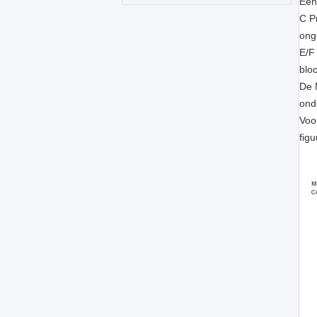
Een
C P
ong
E/F
blo
De 
ond
Voo
figu