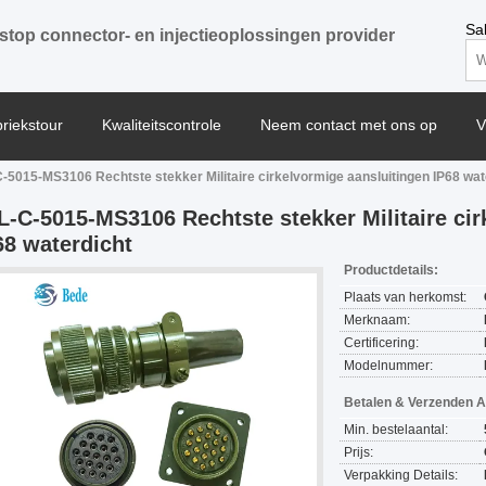
Sa
stop connector- en injectieoplossingen provider
briekstour
Kwaliteitscontrole
Neem contact met ons op
V
-5015-MS3106 Rechtste stekker Militaire cirkelvormige aansluitingen IP68 wat
L-C-5015-MS3106 Rechtste stekker Militaire cir
68 waterdicht
Productdetails:
Plaats van herkomst:
Merknaam:
Certificering:
Modelnummer:
Betalen & Verzenden 
Min. bestelaantal:
Prijs:
Verpakking Details: