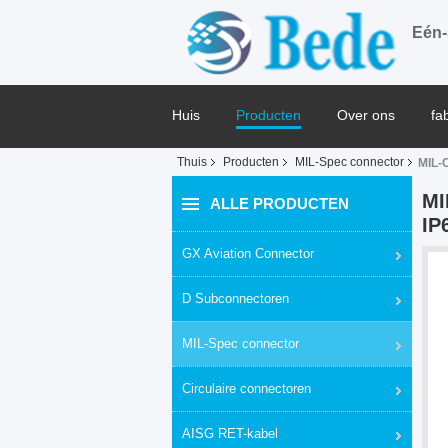
Eén-
Huis
Producten
Over ons
fa
Thuis
Producten
MIL-Spec connector
MIL-C
Blog
MI
ALLE PRODUCTEN
IP
GX Aviation Connector
D Subconnectoren
MIL-Spec connector
Circulaire connectoren
AISG RET-kabel