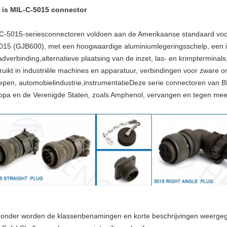
 is MIL-C-5015 connector
-C-5015-seriesconnectoren voldoen aan de Amerikaanse standaard voo
015 (GJB600), met een hoogwaardige aluminiumlegeringsschelp, een is
adverbinding,alternatieve plaatsing van de inzet, las- en krimptermina
ruikt in industriële machines en apparatuur, verbindingen voor zware 
epen, automobielindustrie,instrumentatieDeze serie connectoren van B
opa en de Verenigde Staten, zoals Amphenol, vervangen en tegen meer
ronder worden de klassenbenamingen en korte beschrijvingen weerge