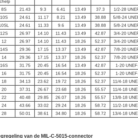
chelp
8S
21.43
9.3
6.41
13.49
37.3
1/2-28 UNE
10S
24.61
11.17
8.21
13.49
38.88
5//8-24 UNE
10SL
24.61
11.33
9.6
13.49
38.88
5/8-24 UNE
12S
26.97
14.10
11.43
13.49
42.87
3/4-20 UNE
12
26.97
14.10
11.43
18.26
52.37
3/4-20 UNE
14S
29.36
17.15
13.37
13.49
42.87
7/8-20 UNE
14
29.36
17.15
13.37
18.26
52.37
7/8-20 UNE
16S
31.75
20.45
16.54
13.49
42.87
1-20 UNEF
16
31.75
20.45
16.54
18.26
52.37
1-20 UNEF
18
34.13
23.62
19.72
18.26
52.37
11/4-18 UNE
20
37.31
26.67
23.68
18.26
55.57
11/4-18 UNE
22
40.48
29.85
26.07
18.26
55.57
13/8-18 UNE
24
43.66
33.02
29.24
18.26
58.72
11/2-18 UNE
28
50.01
38.61
34.80
18.26
58.72
13/4-18 UNE
egregeling van de MIL-C-5015-connector