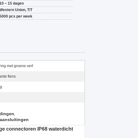
10 ~ 15 dagen
Western Union, T/T
5000 pcs per week
ing met groene verf
ante flens
ng
ndingen
,
 aansluitingen
ige connectoren IP68 waterdicht