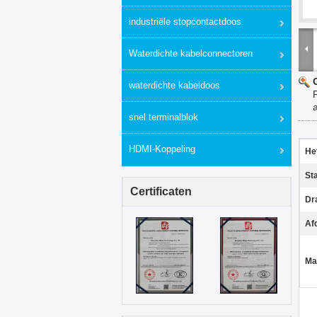
industriële stopcontactdoos
Waterdichte kabelconnectoren
waterdichte kabeldoos
snel terminalblok
HDMI-Koppeling
He
St
Certificaten
Dr
Af
Ma