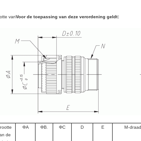
otte van
Voor de toepassing van deze verordening geldt:
rootte
ΦA
Φ
B.
Φ
C
D
E
M-draa
an de