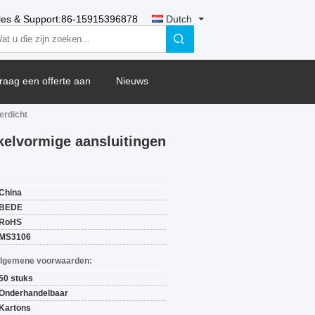
les & Support:
86-15915396878
Dutch
raag een offerte aan
Nieuws
erdicht
kelvormige aansluitingen
China
BEDE
RoHS
MS3106
Algemene voorwaarden:
50 stuks
Onderhandelbaar
Kartons