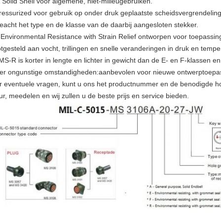
 Solid Shell voor algemene, niet-milieugebruiken.
ressurized voor gebruik op onder druk geplaatste scheidsvergrendelinge
eacht het type en de klasse van de daarbij aangesloten stekker.
 Environmental Resistance with Strain Relief ontworpen voor toepassi
otgesteld aan vocht, trillingen en snelle veranderingen in druk en tempe
MS-R is korter in lengte en lichter in gewicht dan de E- en F-klassen 
er ongunstige omstandigheden:aanbevolen voor nieuwe ontwerptoepa
r eventuele vragen, kunt u ons het productnummer en de benodigde ho
ur, meedelen en wij zullen u de beste prijs en service bieden.