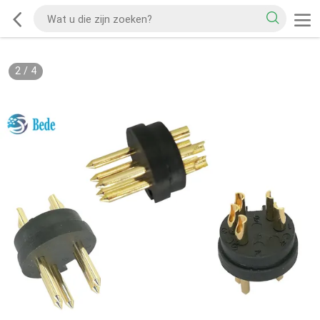
2
/
4