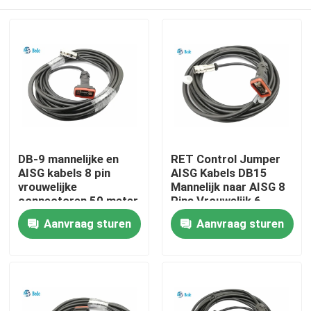
DB-9 mannelijke en
RET Control Jumper
AISG kabels 8 pin
AISG Kabels DB15
vrouwelijke
Mannelijk naar AISG 8
connectoren 50 meter
Pins Vrouwelijk 6
of aangepast lengte
Meter
Huis
Aanvraag sturen
Aanvraag sturen
Producten
Over ons