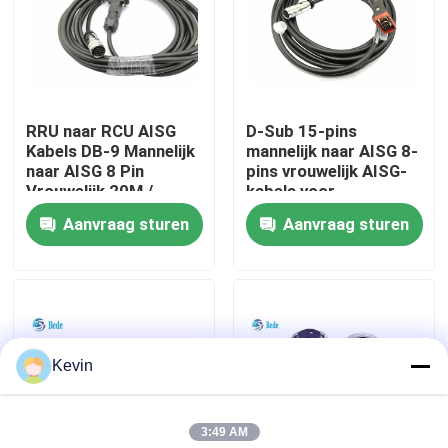
fabriekstour
Kwaliteitscontrole
RRU naar RCU AISG
D-Sub 15-pins
Kabels DB-9 Mannelijk
mannelijk naar AISG 8-
naar AISG 8 Pin
pins vrouwelijk AISG-
Neem contact met ons op
Vrouwelijk 20M /
kabels voor
aangepaste lengte
antennebasisstation
Aanvraag sturen
Aanvraag sturen
Nieuws
Blog
Kevin
Vraag een offerte
3:49 AM
GX Aviation Connector