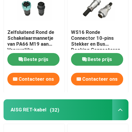
Zelfsluitend Rond de
WS16 Ronde
Schakelaarmannetje
Connector 10-pins
van PA66 M19 aan
Stekker en Bus
Vrouwelijke
Docking Connectoren
waterdichte IP68
7~10 Pins 5A 400V
Beste prijs
Beste prijs
Contacteer ons
Contacteer ons
AISG RET-kabel
(32)