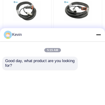
Waterdicht HUAWEI
AISG-kabels RET-
AISG kabel DB9 tot
besturingskabel D-Sub
Kevin
M16 8 pin vrouwelijk 5
9 pin man tot AISG 8
meter lengte
pin vrouw 10 meter
5:15 AM
Beste prijs
Beste prijs
Good day, what product are you looking 
for?
Contacteer ons
Contacteer ons
Bekijk meer
Thuis
Ongeveer ons
Contacteer ons
Desktop Site