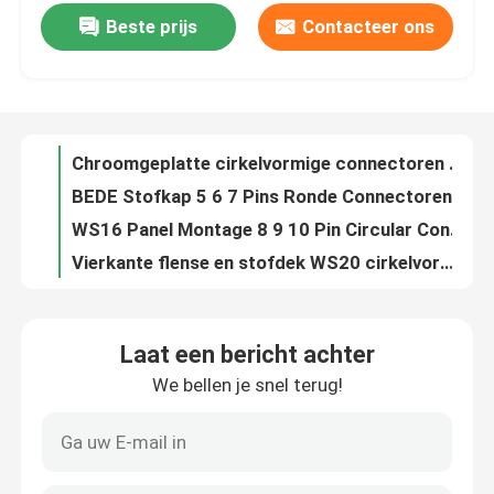
Beste prijs
Contacteer ons
Mannelijke en Vrouwelijke Ronde Connectoren voor Docking 2 3 Pins 10A 500V
Chroomgeplatte cirkelvormige connectoren van zinklegering 2 3 4 pinnen 10A 500V met stofdek
fabriekstour
BEDE Stofkap 5 6 7 Pins Ronde Connectoren 5A 500V WS16
WS16 Panel Montage 8 9 10 Pin Circular Connector PVC zacht plastic met stofdek
Kwaliteitscontrole
Vierkante flense en stofdek WS20 cirkelvormige connectoren met 2 3 4 pin 500V 25A
9 10 12 14 Pin 400V 5A WS20 cirkelvormige aansluitingen met vierkante flens en stofdek
Neem contact met ons op
Ronde Flens 2~7 Pins Gx12 Luchtvaartconnector 3A 200V Voor Paneelmontage
Militair Gx12 5 Pin Connector Man en Vrouw Docking 2 3 4 5 6 7 Pin 3A 200V
Nieuws
Docking Style Gx12 Luchtvaartconnector IP67 Waterdicht 2~7 Pin 3A 200V
IP67 Waterdichte GX12 Paneelmontage Connector Plug Set Vrouwelijk en Mannelijk 2~7pin 3A 200V
Blog
Laat een bericht achter
PCB Lasmodel Gx12 Luchtvaartconnector 2~7 Pins Paneelmontage Connector 3A 200V
We bellen je snel terug!
Vrouwelijke 8-pins flensmontage RET-besturingskabelconnector AISG C485 A4-stijl
Vraag een offerte
AISG RET Control Cable Connector AISG Interne kabels waterdicht IP68
Vrouwelijke contacten tot 5 pinnen Crimp Terminal AISG RET Kabels AISG IP67 Achterpaneel montage
GX Aviation Connector
22AWG AISG Inner Ret Control Cable Man to Woman met op maat gemaakte terminals