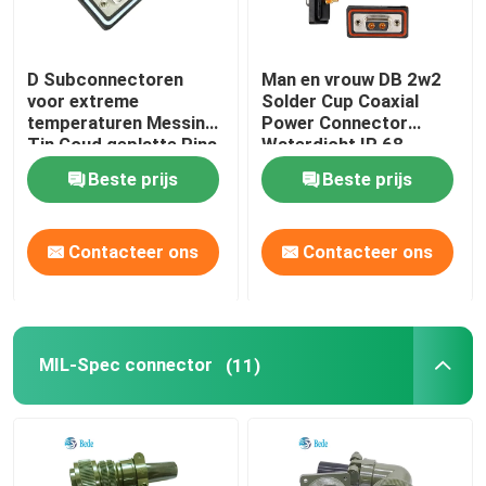
D Subconnectoren
Man en vrouw DB 2w2
voor extreme
Solder Cup Coaxial
temperaturen Messing
Power Connector
Tin Goud geplatte Pins
Waterdicht IP 68
IP68 Waterdicht -55°C
Beste prijs
Beste prijs
tot 125°C
Contacteer ons
Contacteer ons
MIL-Spec connector
(11)