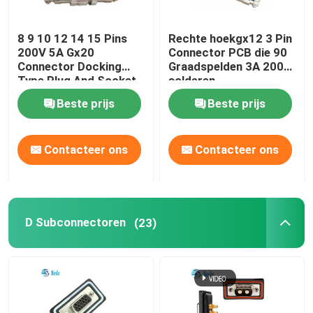
snel terminalblok
8 9 10 12 14 15 Pins
Rechte hoekgx12 3 Pin
200V 5A Gx20
Connector PCB die 90
Connector Docking
Graadspelden 3A 200V
HDMI-Koppeling
Type Plug And Socket
solderen
Kits
Beste prijs
Beste prijs
Automobiele aansluiting
Contacteer ons
Contacteer ons
D Subconnectoren
(23)